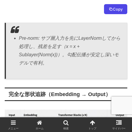
Copy
Pre-norm: サブ層入力を先にLayerNormしてから
処理し、残差を足す（x = x +
Sublayer(Norm(x))）。勾配伝播が安定し深いモ
デルで有利。
完全な形状追跡（Embedding → Output）
メニュー
ホーム
検索
トップ
サイドバー