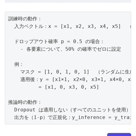
訓練時の動作：

  入力ベクトル：x = [x1, x2, x3, x4, x5]  （5
  ドロップアウト確率 p = 0.5 の場合：

    - 各要素について、50% の確率でゼロに設定

  例：

    マスク = [1, 0, 1, 0, 1]  （ランダムに生成）
    適用後：y = [x1×1, x2×0, x3×1, x4×0, x5×
          = [x1, 0, x3, 0, x5]

推論時の動作：

  Dropout は適用しない（すべてのユニットを使用）

  出力を（1-p）で正規化：y_inference = y_train 