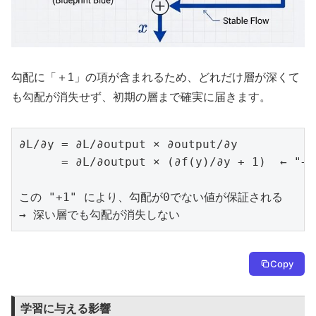
勾配に「＋1」の項が含まれるため、どれだけ層が深くて
も勾配が消失せず、初期の層まで確実に届きます。
∂L/∂y = ∂L/∂output × ∂output/∂y

      = ∂L/∂output × (∂f(y)/∂y + 1)  ← "
この "+1" により、勾配が0でない値が保証される

→ 深い層でも勾配が消失しない
Copy
学習に与える影響