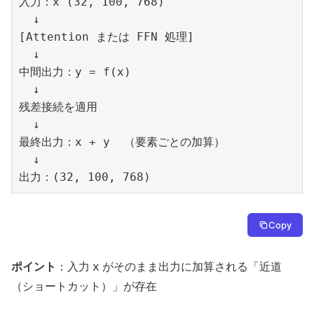
入力：x (32, 100, 768)

  ↓

[Attention または FFN 処理]

  ↓

中間出力：y = f(x)

  ↓

残差接続を適用

  ↓

最終出力：x + y  （要素ごとの加算）

  ↓

出力：(32, 100, 768)
Copy
x
ポイント
：入力
がそのまま出力に加算される「近道
（ショートカット）」が存在