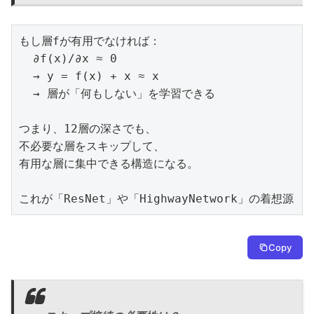
もし層fが有用でなければ：

  ∂f(x)/∂x ≈ 0

  → y = f(x) + x ≈ x

  → 層が「何もしない」を学習できる

つまり、12層の深さでも、

不必要な層をスキップして、

有用な層に集中できる構造になる。

これが「ResNet」や「HighwayNetwork」の着想源
Copy