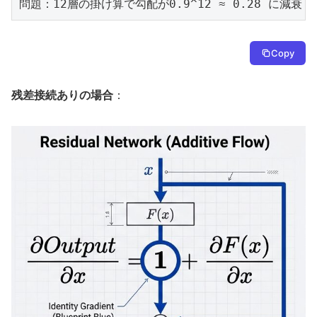
問題：12層の掛け算で勾配が0.9^12 ≈ 0.28 に減衰
Copy
残差接続ありの場合
：