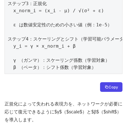
ステップ3：正規化

  x_norm_i = (x_i - μ) / √(σ² + ε)

  ε は数値安定性のための小さい値（例：1e-5）

ステップ4：スケーリングとシフト（学習可能パラメータ）
  y_i = γ × x_norm_i + β

  γ （ガンマ）：スケーリング係数（学習対象）

  β （ベータ）：シフト係数（学習対象）
Copy
正規化によって失われる表現力を、ネットワークが必要に
応じて復元できるように$γ$（$scale$）と$β$（$shift$）
を導入します。