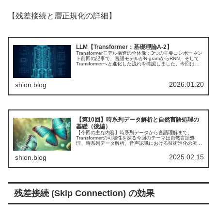
【残差接続と層正規化の詳細】
LLM【Transformer：基礎理論A-2】
Transformerモデル構造の全体像：3つの主要コンポーネン
ト前回の記事で、言語モデルがN-gramからRNN、そして
Transformerへと進化した流れを確認しました。今回は、
そのTransformerがどの部品でできているのかを、...
2026.01.20
shion.blog
【第10回】時系列データ解析と自然言語処理の
基礎（後編）
【今回の主な内容】時系列データから言語理解まで、
Transformerの可能性を探る今回のテーマは自然言語処
理、時系列データ解析、音声認識における技術進化の流れ
と、Transformerモデルの登場が果たした革新について解
説します。まず、自...
2025.02.15
shion.blog
残差接続 (Skip Connection) の効果