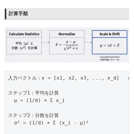
計算手順
入力ベクトル：x = [x1, x2, x3, ..., x_d] 
ステップ1：平均を計算

  μ = (1/d) × Σ x_i

ステップ2：分散を計算

  σ² = (1/d) × Σ (x_i - μ)²
