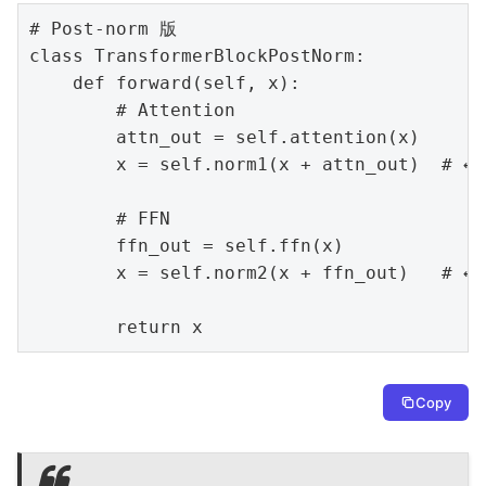
# Post-norm 版

class TransformerBlockPostNorm:

    def forward(self, x):

        # Attention

        attn_out = self.attention(x)

        x = self.norm1(x + attn_out)  # 
        # FFN

        ffn_out = self.ffn(x)

        x = self.norm2(x + ffn_out)   # 
        return x
Copy