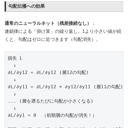
勾配伝播への効果
通常のニューラルネット（残差接続なし）
：
連鎖律による「掛け算」の繰り返し。1より小さい値が続
くと、勾配はゼロに近づきます（勾配消失）。
損失 L

  ↓

∂L/∂y12 = ∂L/∂y12 (層12の勾配)

  ↓

∂L/∂y11 = ∂L/∂y12 × ∂y12/∂y11 (層11の勾配)

  ↓

... (層を遡るたびに勾配が小さくなる)

  ↓

∂L/∂y1 ≈ 0  （初期層の勾配が消失！）
