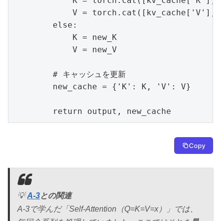
            K = torch.cat([kv_cache['K'], 
            V = torch.cat([kv_cache['V'], 
        else:

            K = new_K

            V = new_V

        # キャッシュを更新

        new_cache = {'K': K, 'V': V}

        return output, new_cache
Copy
💡
A-3
との関連
A-3で学んだ「Self-Attention（Q=K=V=x）」では、