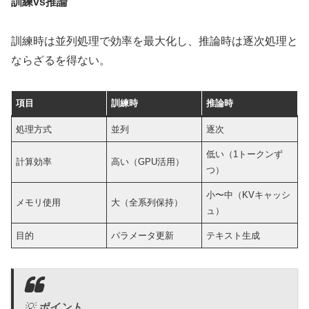
訓練vs推論
訓練時は並列処理で効率を最大化し、推論時は逐次処理と
ならざるを得ない。
項目
訓練時
推論時
処理方式
並列
逐次
低い（1トークンず
計算効率
高い（GPU活用）
つ）
小〜中（KVキャッシ
メモリ使用
大（全系列保持）
ュ）
目的
パラメータ更新
テキスト生成
💡
ポイント