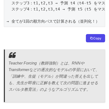
  ステップ3：t1,t2,t3 → 予測 t4（t4-t5 をマスク
  ステップ4：t1,t2,t3,t4 → 予測 t5（t5 をマスク
→ 全てが1回の順方向パスで計算される（並列化！）
Copy
Teacher Forcing（教師強制）とは、RNNや
Transformerなどの逐次的なモデルの学習において、
「訓練中、生徒（モデル）が間違った答えを出して
も、先生が即座に正解を教えて次の問題に進ませる
スパルタ教育法」のようなアルゴリズムです。