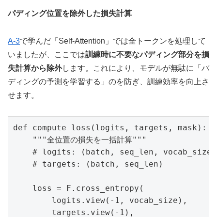
パディング位置を除外した損失計算
A-3
で学んだ「Self-Attention」では全トークンを処理して
いましたが、ここでは
訓練時に不要なパディング部分を損
失計算から除外
します。これにより、モデルが無駄に「パ
ディングの予測を学習する」のを防ぎ、訓練効率を向上さ
せます。
def compute_loss(logits, targets, mask):

    """全位置の損失を一括計算"""

    # logits: (batch, seq_len, vocab_size)

    # targets: (batch, seq_len)

    loss = F.cross_entropy(

        logits.view(-1, vocab_size),

        targets.view(-1),
