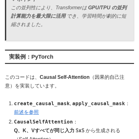
この並列性により、Transformerは
GPU/TPU の並列
計算能力を最大限に活用
でき、学習時間が劇的に短
縮されました。
実装例：PyTorch
このコードは、
Causal Self-Attention
（因果的自己注
意）を実装しています。
create_causal_mask
apply_causal_mask
,
：
前述を参照
CausalSelfAttention
：
x
Q、K、Vすべてが同じ入力
$
$ から生成される