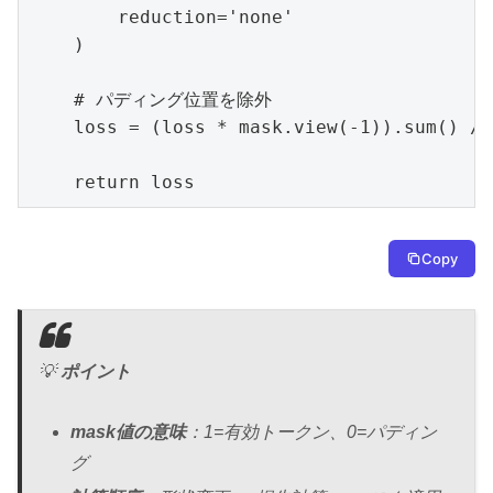
        reduction='none'

    )

    # パディング位置を除外

    loss = (loss * mask.view(-1)).sum() / 
    return loss
Copy
💡
ポイント
mask値の意味
：1=有効トークン、0=パディン
グ