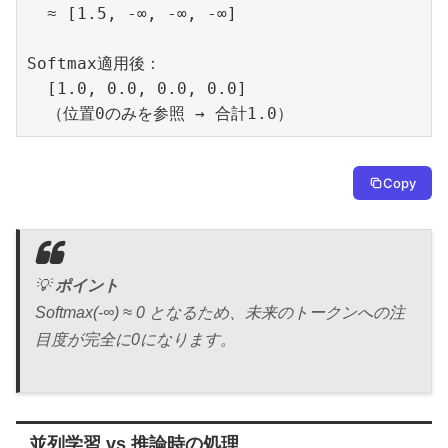
  ≈ [1.5, -∞, -∞, -∞]

Softmax適用後：

  [1.0, 0.0, 0.0, 0.0]

  （位置0のみを参照 → 合計1.0）
Copy
💡
ポイント
Softmax(-∞) ≈ 0 となるため、未来のトークンへの注
目度が完全に0になります。
並列学習 vs 推論時の処理