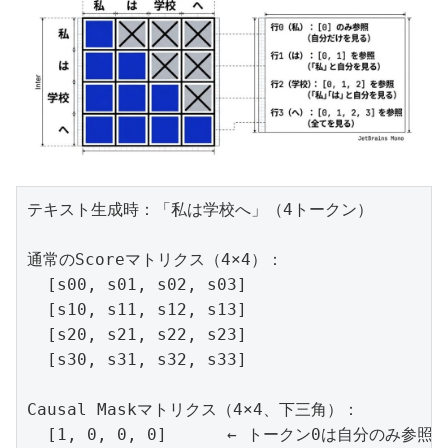
テキスト生成時：「私は学校へ」（4トークン）

通常のScoreマトリクス（4×4）：

  [s00, s01, s02, s03]

  [s10, s11, s12, s13]

  [s20, s21, s22, s23]

  [s30, s31, s32, s33]

Causal Maskマトリクス（4×4、下三角）：

  [1, 0, 0, 0]      ← トークン0は自分のみ参照可