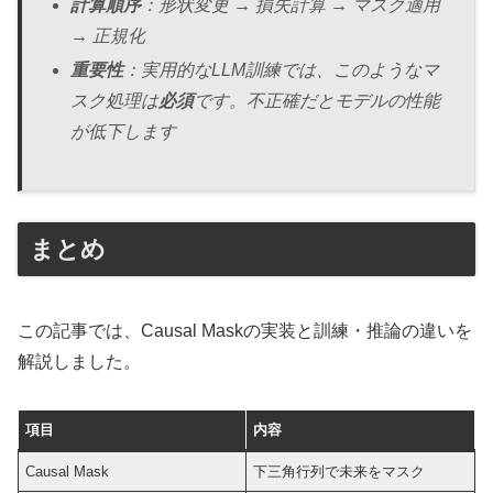
計算順序
：形状変更 → 損失計算 → マスク適用
→ 正規化
重要性
：実用的なLLM訓練では、このようなマ
スク処理は
必須
です。不正確だとモデルの性能
が低下します
まとめ
この記事では、Causal Maskの実装と訓練・推論の違いを
解説しました。
項目
内容
Causal Mask
下三角行列で未来をマスク