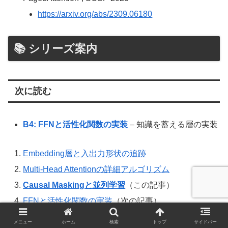
https://arxiv.org/abs/2309.06180
📚 シリーズ案内
次に読む
B4: FFNと活性化関数の実装
– 知識を蓄える層の実装
Embedding層と入出力形状の追跡
Multi-Head Attentionの詳細アルゴリズム
Causal Maskingと並列学習
（この記事）
FFNと活性化関数の実装
（次の記事）
残差接続と層正規化の詳細実装
メニュー
ホーム
検索
トップ
サイドバー