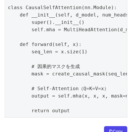
class CausalSelfAttention(nn.Module):

    def __init__(self, d_model, num_heads):
        super().__init__()

        self.mha = MultiHeadAttention(d_mo
    def forward(self, x):

        seq_len = x.size(1)

        # 因果的マスクを生成

        mask = create_causal_mask(seq_len,
        # Self-Attention（Q=K=V=x）

        output = self.mha(x, x, x, mask=mas
        return output
Copy