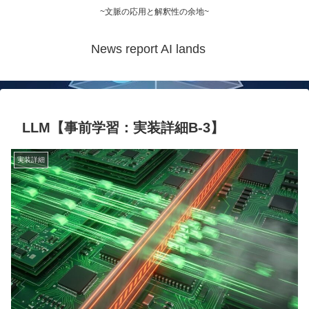
~文脈の応用と解釈性の余地~
News report AI lands
LLM【事前学習：実装詳細B-3】
実装詳細