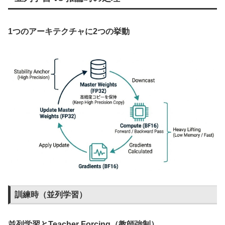
1つのアーキテクチャに2つの挙動
訓練時（並列学習）
並列学習とTeacher Forcing（教師強制）