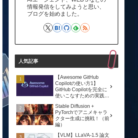
情報発信をしてみようと思い、
ブログを始めました。
人気記事
【Awesome GitHub
Copilotの使い方1】
GitHub Copilotを完全に
使いこなすための実践ガ
イド
Stable Diffusion +
PyTorchでアニメキャラ
クター生成に挑戦！（前
編）
【VLM】LLaVA-1.5 論文