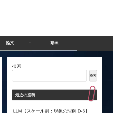
論文
動画
検索
検索
最近の投稿
LLM【スケール則：現象の理解 D-6】