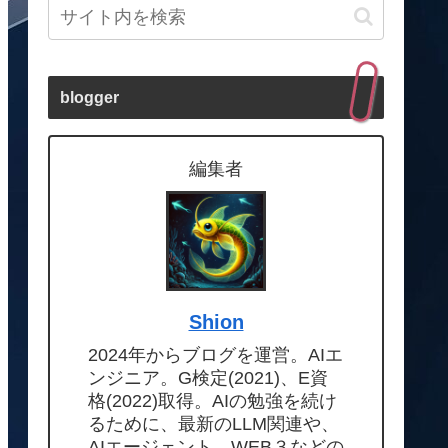
blogger
編集者
Shion
2024年からブログを運営。AIエ
ンジニア。G検定(2021)、E資
格(2022)取得。AIの勉強を続け
るために、最新のLLM関連や、
AIエージェント、WEB３などの