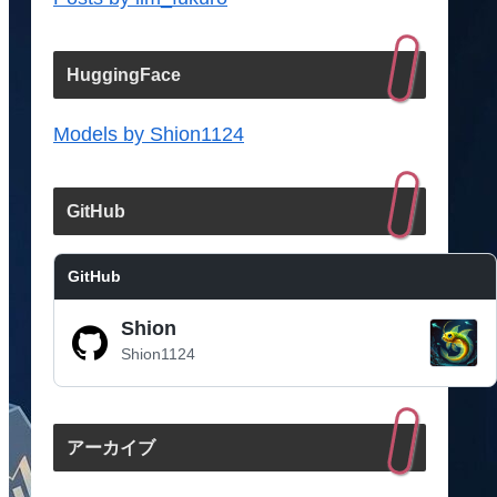
HuggingFace
Models by Shion1124
GitHub
GitHub
Shion
Shion1124
アーカイブ