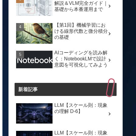
解説＆VLM完全ガイド｜
基礎から本番運用まで
【第1回】機械学習にお
ける線形代数と微分積分
の基礎
AIコーディングを読み解
く：NotebookLMで設計
意図を可視化してみよう
新着記事
LLM【スケール則：現象
の理解 D-6】
LLM【スケール則：現象