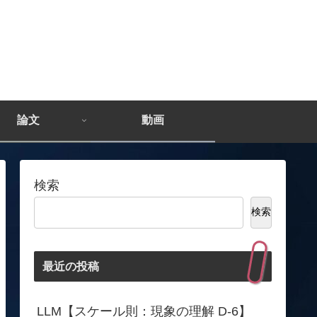
論文
動画
検索
検索
最近の投稿
LLM【スケール則：現象の理解 D-6】