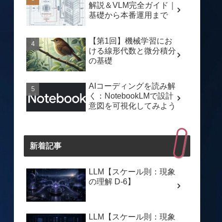
解説＆VLM完全ガイド｜
基礎から本番運用まで
【第1回】機械学習にお
ける線形代数と微分積分
の基礎
AIコーディングを読み解
く：NotebookLMで設計
意図を可視化してみよう
新着記事
LLM【スケール則：現象
の理解 D-6】
LLM【スケール則：現象