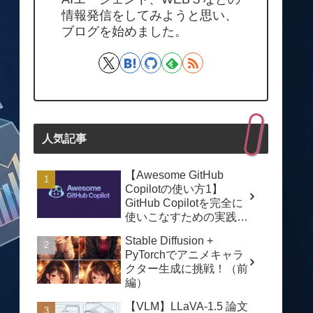
情報発信をしてみようと思い、
ブログを始めました。
人気記事
【Awesome GitHub
Copilotの使い方1】
GitHub Copilotを完全に
使いこなすための実践ガ
イド
Stable Diffusion +
PyTorchでアニメキャラ
クター生成に挑戦！（前
編）
【VLM】LLaVA-1.5 論文