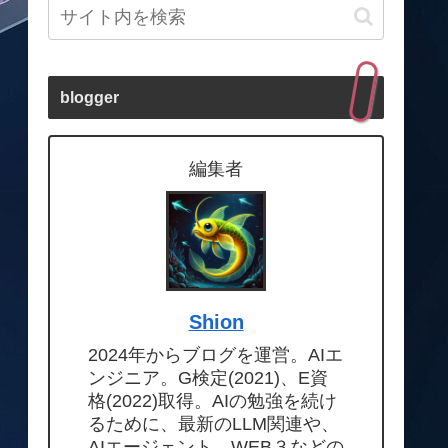
blogger
編集者
Shion
2024年からブログを運営。AIエ
ンジニア。G検定(2021)、E資
格(2022)取得。AIの勉強を続け
るために、最新のLLM関連や、
AIエージェント、WEB３などの