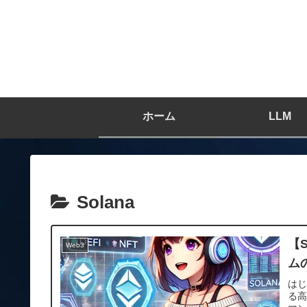
ホーム
LLM
Solana
【
Web3
ム
はじ
る