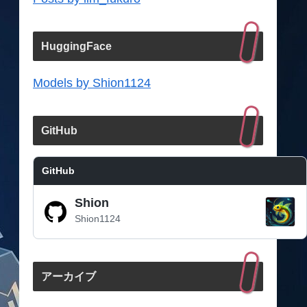
HuggingFace
Models by Shion1124
GitHub
GitHub
Shion
Shion1124
アーカイブ