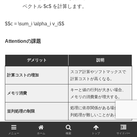
ベクトル $c$ を計算します。
$$c = \sum_i \alpha_i v_i$$
Attentionの課題
デメリット
説明
スコア計算やソフトマックスで
計算コストの増加
計算コストが高くなる。
キーと値の行列が大きい場合、
メモリ消費
メモリの消費量が増大する。
処理に依存関係がある場合、並
並列処理の制限
列処理が難しいことがある。
Attentionの実装例）
メニュー
ホーム
検索
トップ
サイドバー