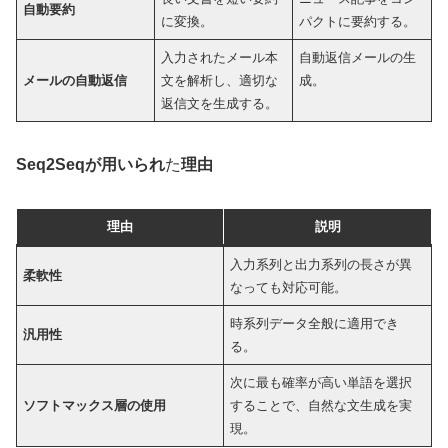
自動要約
に変換。
パクトに要約する。
入力されたメール本
自動返信メールの生
メールの自動返信
文を解析し、適切な
成。
返信文を生成する。
Seq2Seqが用いられ
た
理由
理由
説明
入力系列と出力系列の長さが異
柔軟性
なっても対応可能。
時系列データ全般に適用でき
汎用性
る。
次に最も確率が高い単語を選択
ソフトマックス層の使用
することで、自然な文生成を実
現。