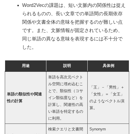
Word2Vecの課題は、短い文脈内の関係性は捉え
られるものの、長い文章での単語間の長期依存
関係や文書全体の意味を把握するのが難しい点
です。また、文脈情報が固定されているため、
同じ単語の異なる意味を表現するには不十分で
した。
用途
説明
具体例
単語を高次元ベクト
ル空間に埋め込むこ
「王」－「男性」＋
とで、類似性（コサ
単語の類似性や関連
「女性」＝「女王」
イン類似度など）を
性の計算
のようなベクトル演
計算し、関連性の高
算。
い単語を特定するの
に利用。
検索クエリと文書間
Synonym