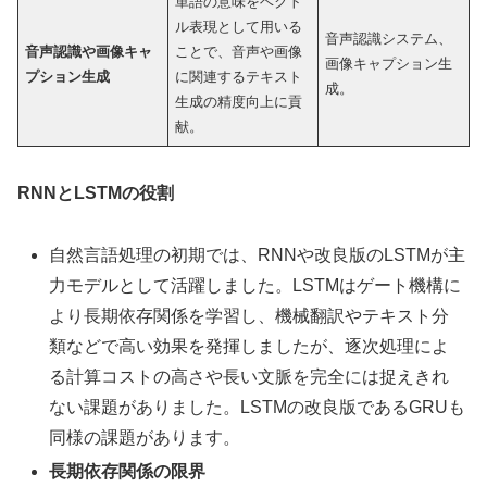
単語の意味をベクト
ル表現として用いる
音声認識システム、
音声認識や画像キャ
ことで、音声や画像
画像キャプション生
プション生成
に関連するテキスト
成。
生成の精度向上に貢
献。
RNNとLSTMの役割
自然言語処理の初期では、RNNや改良版のLSTMが主
力モデルとして活躍しました。LSTMはゲート機構に
より長期依存関係を学習し、機械翻訳やテキスト分
類などで高い効果を発揮しましたが、逐次処理によ
る計算コストの高さや長い文脈を完全には捉えきれ
ない課題がありました。LSTMの改良版であるGRUも
同様の課題があります。
長期依存関係の限界