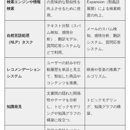
検索エンジンや情報
の意味的な類似性を
Expansion（類義語
検索
向上させるために使
展開）による検索精
用。
度の向上。
テキスト分類（スパ
メールのスパム検
ム検知、感情分
自然言語処理
知、感情分析、翻訳
析）、翻訳モデル、
（NLP）タスク
システム、質問応答
質問応答システムな
システム。
どで利用。
ユーザーの好みや行
レコメンデーション
動履歴を単語と見立
映画や音楽の推薦ア
システム
て、類似した商品や
ルゴリズム。
コンテンツを推薦。
文書間の隠れた関係
性やテーマを分析
トピックモデリン
知識発見
し、トピックモデリ
グ、知識グラフの構
ングや知識グラフの
築。
構築に役立つ。