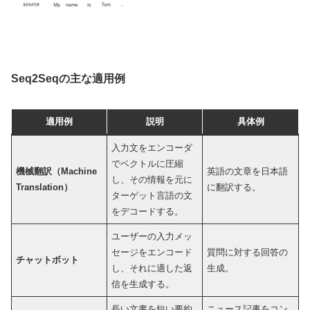
Seq2Seqの主な適用例
適用例
説明
具体例
入力文をエンコーダ
でベクトルに圧縮
機械翻訳（Machine
英語の文章を日本語
し、その情報を元に
Translation）
に翻訳する。
ターゲット言語の文
をデコードする。
ユーザーの入力メッ
セージをエンコード
質問に対する回答の
チャットボット
し、それに適した返
生成。
信を生成する。
長い文書を短い要約
ニュース記事をコン