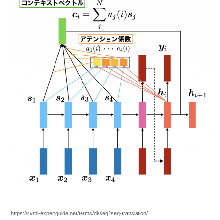
https://cvml-expertguide.net/terms/dl/seq2seq-translation/