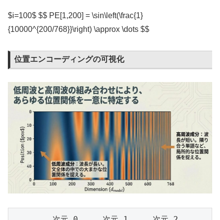
$i=100$ $$ PE[1,200] = \sin\left(\frac{1}
{10000^{200/768}}\right) \approx \dots $$
位置エンコーディングの可視化
        次元 0     次元 1     次元 2 ...
