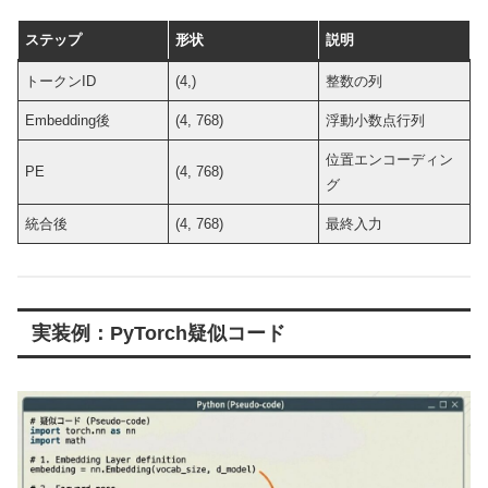
ステップ
形状
説明
トークンID
(4,)
整数の列
Embedding後
(4, 768)
浮動小数点行列
位置エンコーディン
PE
(4, 768)
グ
統合後
(4, 768)
最終入力
実装例：PyTorch疑似コード