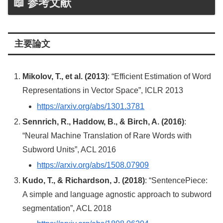
📖 参考文献
主要論文
Mikolov, T., et al. (2013)
: “Efficient Estimation of Word
Representations in Vector Space”, ICLR 2013
https://arxiv.org/abs/1301.3781
Sennrich, R., Haddow, B., & Birch, A. (2016)
:
“Neural Machine Translation of Rare Words with
Subword Units”, ACL 2016
https://arxiv.org/abs/1508.07909
Kudo, T., & Richardson, J. (2018)
: “SentencePiece:
A simple and language agnostic approach to subword
segmentation”, ACL 2018