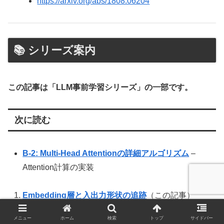
https://arxiv.org/abs/1808.06204
📚 シリーズ案内
この記事は「LLM事前学習シリーズ」の一部です。
次に読む
B-2: Multi-Head Attentionの詳細アルゴリズム
–
Attention計算の実装
Embedding層と入出力形状の追跡
（この記事）
Multi-Head Attentionの詳細アルゴリズム
（次の記
メニュー
ホーム
検索
トップ
サイドバー