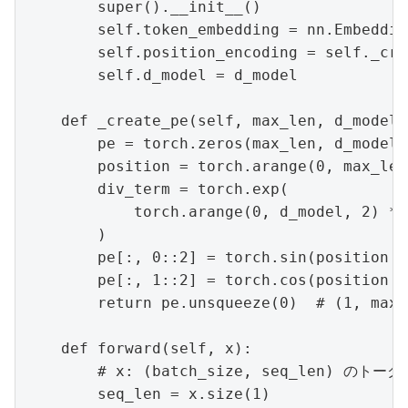
        super().__init__()

        self.token_embedding = nn.Embeddin
        self.position_encoding = self._cre
        self.d_model = d_model

    def _create_pe(self, max_len, d_model):
        pe = torch.zeros(max_len, d_model)

        position = torch.arange(0, max_len
        div_term = torch.exp(

            torch.arange(0, d_model, 2) * 
        )

        pe[:, 0::2] = torch.sin(position *
        pe[:, 1::2] = torch.cos(position *
        return pe.unsqueeze(0)  # (1, max_
    def forward(self, x):

        # x: (batch_size, seq_len) のトークン
        seq_len = x.size(1)
