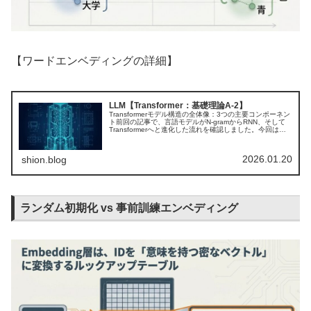
【ワードエンベディングの詳細】
LLM【Transformer：基礎理論A-2】
Transformerモデル構造の全体像：3つの主要コンポーネン
ト前回の記事で、言語モデルがN-gramからRNN、そして
Transformerへと進化した流れを確認しました。今回は、
そのTransformerがどの部品でできているのかを、...
2026.01.20
shion.blog
ランダム初期化 vs 事前訓練エンベディング