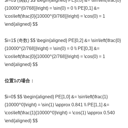
$i=0$ (偶数) $$ \begin{aligned} PE[0,0] &= \sin\left(\frac{0}
{10000^{0/768}}\right) = \sin(0) = 0 \\ PE[0,1] &=
\cos\left(\frac{0}{10000^{0/768}}\right) = \cos(0) = 1
\end{aligned} $$
$i=1$ (奇数) $$ \begin{aligned} PE[0,2] &= \sin\left(\frac{0}
{10000^{2/768}}\right) = \sin(0) = 0 \\ PE[0,3] &=
\cos\left(\frac{0}{10000^{2/768}}\right) = \cos(0) = 1
\end{aligned} $$
位置1の場合：
$i=0$ $$ \begin{aligned} PE[1,0] &= \sin\left(\frac{1}
{10000^0}\right) = \sin(1) \approx 0.841 \\ PE[1,1] &=
\cos\left(\frac{1}{10000^0}\right) = \cos(1) \approx 0.540
\end{aligned} $$