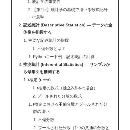
統計学の重要性
【第2回】統計学の基礎で用いる数式記号
の意味
記述統計 (Descriptive Statistics) — データの全
体像を把握する
主要な記述統計の指標
不偏分散とは？
Pythonコード例：記述統計の計算
推測統計 (Inferential Statistics) — サンプルか
ら母集団を推測する
t検定 (t-test)
t検定の数式（独立2標本の場合）
プールされた分散の数式
t検定における不偏分散とプールされた分
散の違い
不偏分散
プールされた分散（1つの共通の分散と