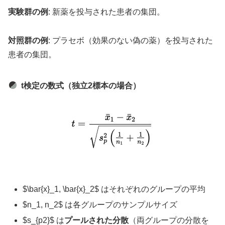
実験群の例
: 新薬を投与された患者の集団。
対照群の例
: プラセボ（効果のない偽の薬）を投与された
患者の集団。
t検定の数式（独立2標本の場合）
$\bar{x}_1, \bar{x}_2​$ はそれぞれのグループの平均
$n_1, n_2$ は各グループのサンプルサイズ
$s_{p2}$ は
プールされた分散
（両グループの分散を