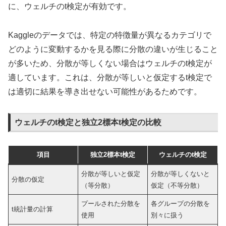
に、ウェルチのt検定が有効です。
Kaggleのデータでは、特定の特徴量が異なるカテゴリで
どのように変動するかを見る際に分散の違いが生じること
が多いため、分散が等しくない場合はウェルチのt検定が
適しています。これは、分散が等しいと仮定するt検定で
は適切に結果を導き出せない可能性があるためです。
ウェルチのt検定と独立2標本t検定の比較
項目
独立2標本t検定
ウェルチのt検定
分散が等しいと仮定
分散が等しくないと
分散の仮定
（等分散）
仮定（不等分散）
プールされた分散を
各グループの分散を
t統計量の計算
使用
別々に扱う