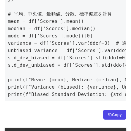
# 平均、中央値、最頻値、分散、標準偏差を計算

mean = df['Scores'].mean()

median = df['Scores'].median()

mode = df['Scores'].mode()[0]

variance = df['Scores'].var(ddof=0)  
unbiased_variance = df['Scores'].var(ddof
std_dev_biased = df['Scores'].std(ddo
std_dev_unbiased = df['Scores'].std(ddof
print(f"Mean: {mean}, Median: {median}, Mo
print(f"Variance (biased): {variance}, Unb
print(f"Biased Standard Deviation: {std_de
Copy