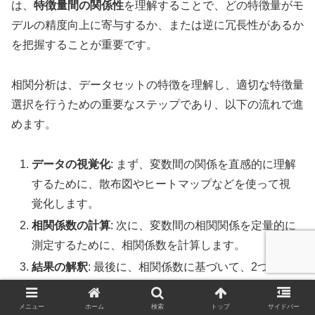
は、
特徴量間の関係性
を理解することで、どの特徴量がモ
デルの精度向上に寄与するか、または逆に冗長性があるか
を把握することが重要です。
相関分析は、データセットの特徴を理解し、適切な特徴量
選択を行うための重要なステップであり、以下の流れで進
めます。
データの視覚化
: まず、変数間の関係を直感的に理解
するために、散布図やヒートマップなどを使って視
覚化します。
相関係数の計算
: 次に、変数間の相関関係を定量的に
測定するために、相関係数を計算します。
結果の解釈
: 最後に、相関係数に基づいて、2つの変
数がどの程度強く関連しているかを判断します。
メニュー
ホーム
検索
トップ
サイドバー