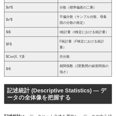
$σ²$
分散（標準偏差の二乗）
不偏分散（サンプル分散、母集
$s²$
団の分散の推定）
$t$
t統計量（t検定における統計量）
F統計量（F検定における統計
$F$
量）
$Cov(X, Y)$
共分散
相関係数（2変数間の線形関係の
$r$
強さ）
記述統計 (Descriptive Statistics) — デ
ータの全体像を把握する