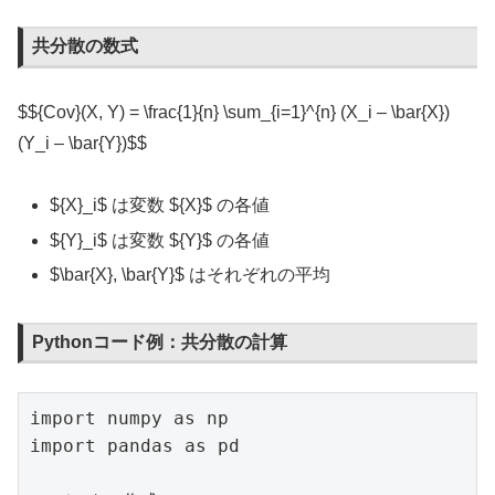
共分散の数式
$${Cov}(X, Y) = \frac{1}{n} \sum_{i=1}^{n} (X_i – \bar{X})
(Y_i – \bar{Y})$$
${X}_i​$ は変数 ${X}​$ の各値
${Y}_i​$ は変数 ${Y}​$ の各値
$\bar{X}, \bar{Y}$ はそれぞれの平均
Pythonコード例：共分散の計算
import numpy as np

import pandas as pd
