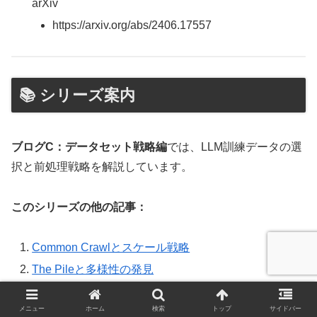
arXiv
https://arxiv.org/abs/2406.17557
📚 シリーズ案内
ブログC：データセット戦略編
では、LLM訓練データの選
択と前処理戦略を解説しています。
このシリーズの他の記事：
Common Crawlとスケール戦略
The Pileと多様性の発見
Dolmaと前処理の体系化
メニュー
ホーム
検索
トップ
サイドバー
FineWebと学習効率の最前線