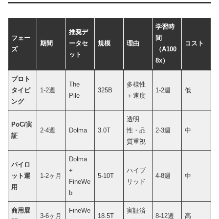
学習時
推奨デ
フェー
間
期間
ータセ
規模
理由
コスト
ズ
（A100
ット
8x）
プロト
The
多様性
タイピ
1-2週
325B
1-2週
低
Pile
＋速度
ング
透明
PoC/実
2-4週
Dolma
3.0T
性・品
2-3週
中
証
質重視
Dolma
パイロ
+
ハイブ
ット運
1-2ヶ月
5-10T
4-8週
中
FineWe
リッド
用
b
商用展
FineWe
実証済
3-6ヶ月
18.5T
8-12週
高