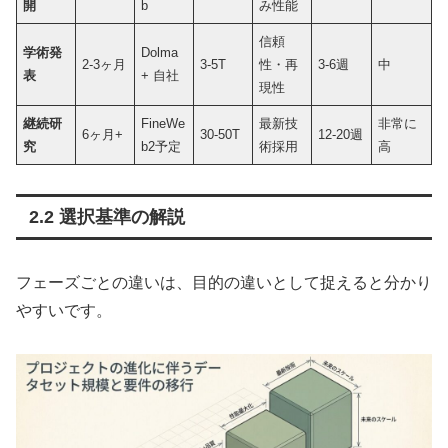
開
b
み性能
信頼
学術発
Dolma
2-3ヶ月
3-5T
性・再
3-6週
中
表
+ 自社
現性
継続研
FineWe
最新技
非常に
6ヶ月+
30-50T
12-20週
究
b2予定
術採用
高
2.2 選択基準の解説
フェーズごとの違いは、目的の違いとして捉えると分かり
やすいです。