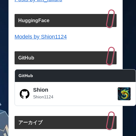
HuggingFace
Models by Shion1124
GitHub
GitHub
Shion
Shion1124
アーカイブ