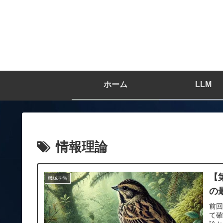
ホーム
LLM
情報理論
【
機械学習
の
前
て