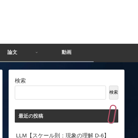
論文
動画
検索
検索
最近の投稿
LLM【スケール則：現象の理解 D-6】