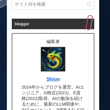
blogger
編集者
Shion
2024年からブログを運営。AIエ
ンジニア。G検定(2021)、E資
格(2022)取得。AIの勉強を続け
るために、最新のLLM関連や、
AIエージェント、WEB３などの