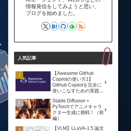
情報発信をしてみようと思い、
ブログを始めました。
人気記事
【Awesome GitHub
Copilotの使い方1】
GitHub Copilotを完全に
使いこなすための実践ガ
イド
Stable Diffusion +
PyTorchでアニメキャラ
クター生成に挑戦！（前
編）
【VLM】LLaVA-1.5 論文