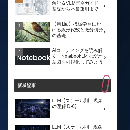
解説＆VLM完全ガイド｜
基礎から本番運用まで
【第1回】機械学習にお
ける線形代数と微分積分
の基礎
AIコーディングを読み解
く：NotebookLMで設計
意図を可視化してみよう
新着記事
LLM【スケール則：現象
の理解 D-6】
LLM【スケール則：現象