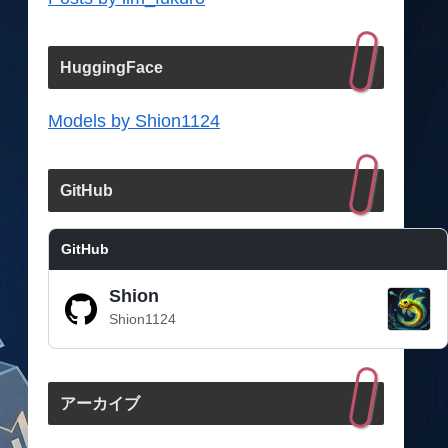
HuggingFace
Models by Shion1124
GitHub
GitHub
Shion
Shion1124
アーカイブ