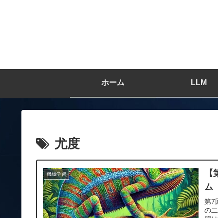
ホーム
LLM
尤度
【
機械学習
ム
第7
の