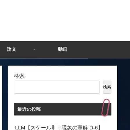
論文
動画
検索
検索
最近の投稿
LLM【スケール則：現象の理解 D-6】