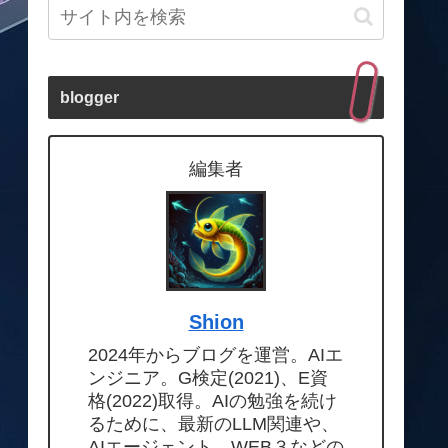
blogger
編集者
Shion
2024年からブログを運営。AIエ
ンジニア。G検定(2021)、E資
格(2022)取得。AIの勉強を続け
るために、最新のLLM関連や、
AIエージェント、WEB３などの