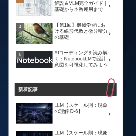
解説＆VLM完全ガイド｜
基礎から本番運用まで
【第1回】機械学習にお
ける線形代数と微分積分
の基礎
AIコーディングを読み解
く：NotebookLMで設計
意図を可視化してみよう
新着記事
LLM【スケール則：現象
の理解 D-6】
LLM【スケール則：現象