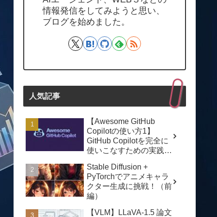
情報発信をしてみようと思い、
ブログを始めました。
人気記事
【Awesome GitHub
Copilotの使い方1】
GitHub Copilotを完全に
使いこなすための実践ガ
イド
Stable Diffusion +
PyTorchでアニメキャラ
クター生成に挑戦！（前
編）
【VLM】LLaVA-1.5 論文