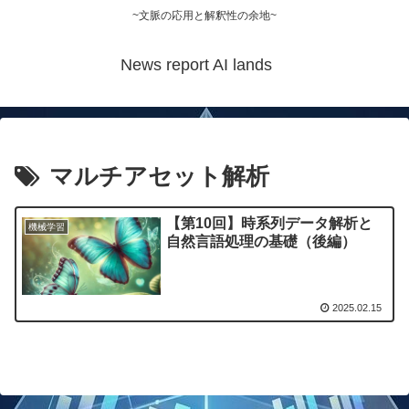
~文脈の応用と解釈性の余地~
News report AI lands
マルチアセット解析
【第10回】時系列データ解析と
機械学習
自然言語処理の基礎（後編）
2025.02.15