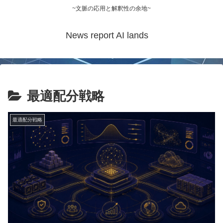
~文脈の応用と解釈性の余地~
News report AI lands
最適配分戦略
最適配分戦略