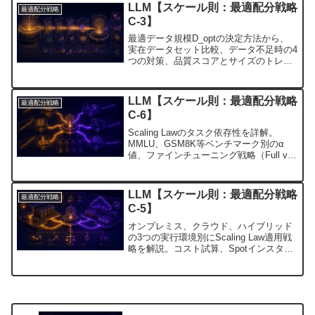
LLM【スケール則：最適配分戦略
最適配分戦略
C-3】
最適データ規模D_optの決定方法から、
実在データセット比較、データ不足時の4
つの対策、品質スコアとサイズのトレー
ドオフまでを解説。
LLM【スケール則：最適配分戦略
最適配分戦略
C-6】
Scaling Lawのタスク依存性を詳解。
MMLU、GSM8K等ベンチマーク別のα
値、ファインチューニング戦略（Full vs
LoRA vs Prompt Tuning）、性能予測モ
デルを解説。
LLM【スケール則：最適配分戦略
最適配分戦略
C-5】
オンプレミス、クラウド、ハイブリッド
の3つの実行環境別にScaling Law適用戦
略を解説。コスト試算、Spotインスタン
ス活用、環境選択フローを含む。