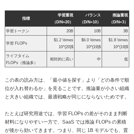
学習重視
バランス
推論重視
指標
（D/N=20）
（D/N=10）
（D/N=3）
学習トークン
20B
10B
3B
$1.2 \times
$6.0 \times
$1.8 \times
学習 FLOPs
10^{20}$
10^{19}$
10^{19}$
ライフタイム
相対的に高い
中
低
FLOPs（推論多）
この表の読み方は、「最小値を探す」より「どの条件で順
位が入れ替わるか」を見ることです。推論量が小さい組織
と大きい組織では、最適戦略が同じにならないためです。
たとえば研究用途では、学習 FLOPs の差がそのまま判断
材料になりやすい一方で、SaaS では推論 FLOPs の累積
が後から効いてきます。つまり、同じ 1B モデルでも、置