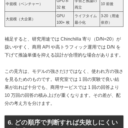
GPU 8-
学習と推論の
中規模（ベンチャー）
10 前後
32 枚
両立
GPU
ライフタイム
3-20（用途
大規模（大企業）
100+ 枚
最小化
依存）
補足すると、研究用途では Chinchilla 寄り（D/N=20）が
扱いやすく、商用 API や高トラフィック運用では D/N を
下げて推論単価を抑える設計が合理的な場合があります。
この見方は、モデルの強さだけではなく、使われ方の強さ
を見るためのものです。研究室では 1 回の実験で良い結
果が出れば十分でも、商用サービスでは 1 回の回答より
10 万回の回答の積み上げが重くなります。その差が、配
分の考え方を分けます。
6. どの順序で判断すれば失敗しにくい