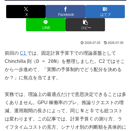
X
Facebook
はてブ
LINE
コピー
2026.07.03
2026.07.05
前回の
C1
では、固定計算予算下での理論基盤として
D ≈ 20N
Chinchilla 則（
）を整理しました。C2 ではそこ
から一歩進めて、「実際の予算制約でどう配分を決める
か？」に焦点を当てます。
実務では、理論上の最適点だけで意思決定できることは多
くありません。GPU 稼働率のブレ、推論リクエストの増
N
D
減、運用期間の長さによって、同じ
と
でも総コスト
C
は変わります。この記事では、計算予算
の測り方、ラ
イフタイムコストの見方、シナリオ別の判断順を具体的に