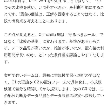
D ≈ 20N
C2 の本質は、
を否定することではなく、「い
つその比率を使い、いつ外すべきか」を判断可能にするこ
とです。理論の価値は、正解を固定することではなく、比
較の出発点を与えることにあります。
この点が見えると、Chinchilla 則は「守るべきルール」で
はなく「比較の基準」に変わります。基準があるからこ
そ、データ品質が高いのか、推論が多いのか、配布後の利
用期間が長いのか、といった条件差を議論しやすくなりま
す。
実務で強いチームは、最初に大規模学習へ進むのではな
く、C1 の理論を C2 の配分フレームで具体化し、小規模
検証で差分を確認してから拡張します。次の C3 では、こ
の配分判断をデータ品質とデータ調達の現実へ接続してい
きます。