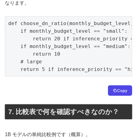
なります。
def choose_dn_ratio(monthly_budget_level, 
    if monthly_budget_level == "small":

        return 20 if inference_priority ==
    if monthly_budget_level == "medium":

        return 10

    # large

    return 5 if inference_priority == "hig
Copy
7. 比較表で何を確認すべきなのか？
1B モデルの単純比較例です（概算）。