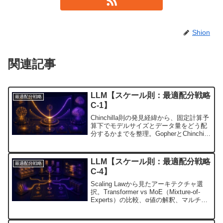
Shion
関連記事
LLM【スケール則：最適配分戦略
最適配分戦略
C-1】
Chinchilla則の発見経緯から、固定計算予
算下でモデルサイズとデータ量をどう配
分するかまでを整理。GopherとChinchilla
の比較を通じて、最適配分の考え方を実
務目線で解説。
LLM【スケール則：最適配分戦略
最適配分戦略
C-4】
Scaling Lawから見たアーキテクチャ選
択。Transformer vs MoE（Mixture-of-
Experts）の比較、α値の解釈、マルチモ
ーダルモデルのパラメータ配分戦略を解
説。