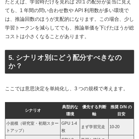
たとえば、学習時だけを見れば 20:1 の配分が妥当に見え
ても、1 年間の問い合わせ数や API 利用数が多い環境で
は、推論回数のほうが支配的になります。この場合、少し
学習トークンを減らしてでも、推論単価を下げたほうが総
コストは小さくなることがあります。
5. シナリオ別にどう配分すべきなの
か？
ここでは意思決定を単純化し、3 つの規模で考えます。
典型的な
優先する判断
推奨 D/N の
シナリオ
環境
軸
目安
小規模（研究室・初期スター
GPU 1-4
まず学習完走
10-20
トアップ）
枚