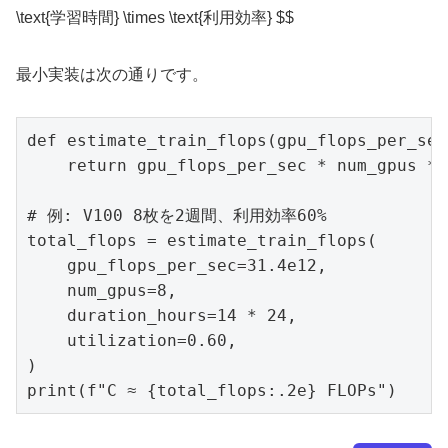
\text{学習時間} \times \text{利用効率} $$
最小実装は次の通りです。
def estimate_train_flops(gpu_flops_per_sec
    return gpu_flops_per_sec * num_gpus * 
# 例: V100 8枚を2週間、利用効率60%

total_flops = estimate_train_flops(

    gpu_flops_per_sec=31.4e12,

    num_gpus=8,

    duration_hours=14 * 24,

    utilization=0.60,

)

print(f"C ≈ {total_flops:.2e} FLOPs")