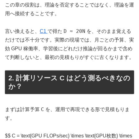
この章の役割は、理論を否定することではなく、理論を運
用へ接続することです。
D ≈ 20N
言い換えると、
C1
で得た
を、そのまま覚える
だけでは不十分です。実際の現場では、月ごとの予算、実
効 GPU 稼働率、学習後にどれだけ推論が回るかまで含め
て判断しないと、最初の見積もりがすぐに古くなります。
2. 計算リソース C はどう測るべきなの
か？
C
まずは計算予算
を、運用で再現できる形で見積もりま
す。
$$ C = \text{GPU FLOPs/sec} \times \text{GPU枚数} \times