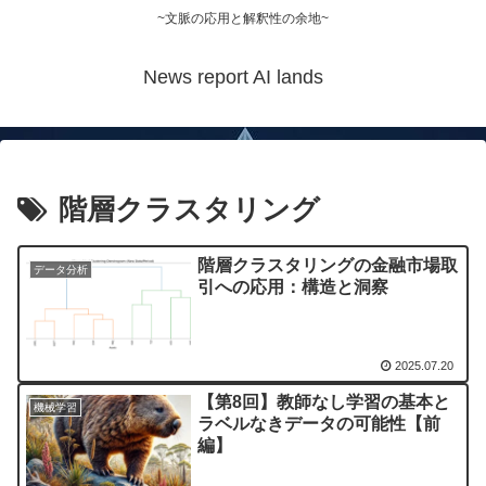
~文脈の応用と解釈性の余地~
News report AI lands
階層クラスタリング
階層クラスタリングの金融市場取
データ分析
引への応用：構造と洞察
2025.07.20
【第8回】教師なし学習の基本と
機械学習
ラベルなきデータの可能性【前
編】