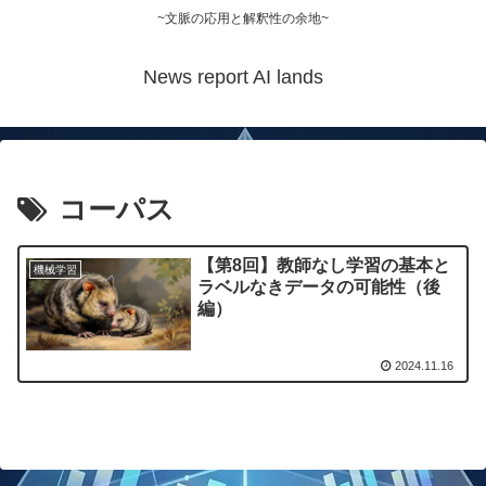
~文脈の応用と解釈性の余地~
News report AI lands
コーパス
【第8回】教師なし学習の基本と
機械学習
ラベルなきデータの可能性（後
編）
2024.11.16