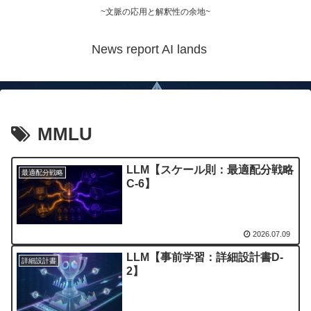
~文脈の応用と解釈性の余地~
News report AI lands
MMLU
LLM【スケール則：最適配分戦略
最適配分戦略
C-6】
2026.07.09
LLM【事前学習：詳細設計書D-
詳細設計書
2】