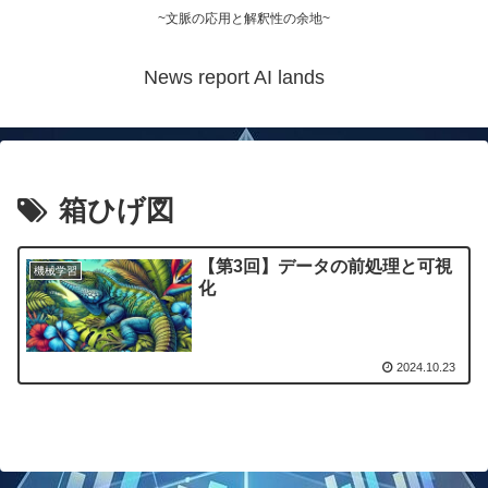
~文脈の応用と解釈性の余地~
News report AI lands
箱ひげ図
【第3回】データの前処理と可視
機械学習
化
2024.10.23