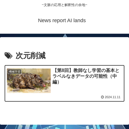
~文脈の応用と解釈性の余地~
News report AI lands
次元削減
【第8回】教師なし学習の基本と
機械学習
ラベルなきデータの可能性（中
編）
2024.11.11