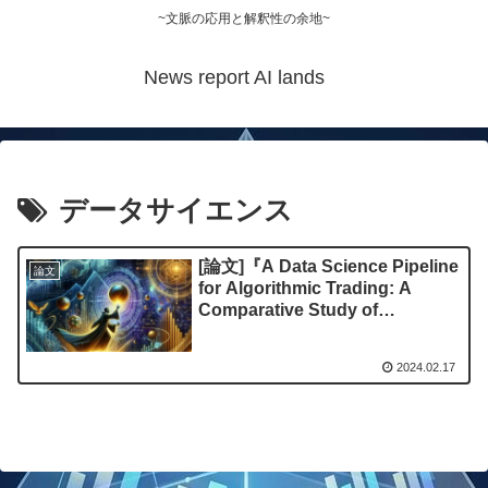
~文脈の応用と解釈性の余地~
News report AI lands
データサイエンス
[論文]『A Data Science Pipeline
論文
for Algorithmic Trading: A
Comparative Study of
Applications for Finance and
Cryptoeconomics』を読む
2024.02.17