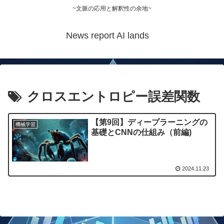
~文脈の応用と解釈性の余地~
News report AI lands
クロスエントロピー誤差関数
【第9回】ディープラーニングの
機械学習
基礎とCNNの仕組み（前編)
2024.11.23