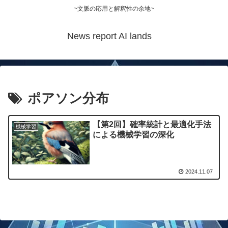
~文脈の応用と解釈性の余地~
News report AI lands
ポアソン分布
【第2回】確率統計と最適化手法
機械学習
による機械学習の深化
2024.11.07