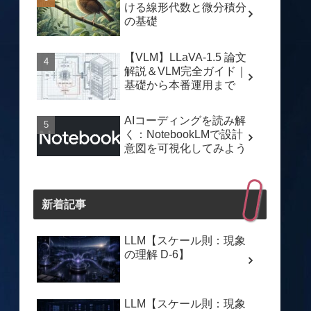
ける線形代数と微分積分
の基礎
【VLM】LLaVA-1.5 論文
解説＆VLM完全ガイド｜
基礎から本番運用まで
AIコーディングを読み解
く：NotebookLMで設計
意図を可視化してみよう
新着記事
LLM【スケール則：現象
の理解 D-6】
LLM【スケール則：現象