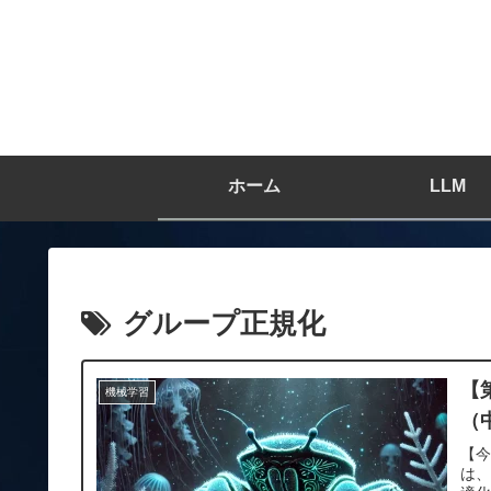
ホーム
LLM
グループ正規化
【
機械学習
（
【
は、