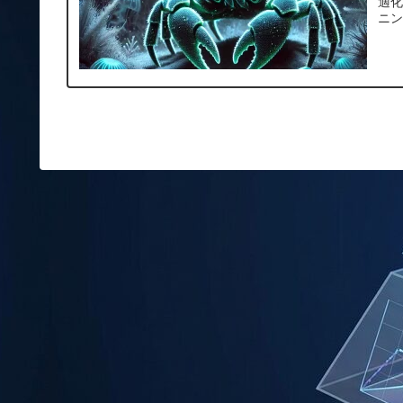
適化
ニン