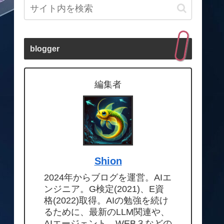
blogger
編集者
Shion
2024年からブログを運営。AIエ
ンジニア。G検定(2021)、E資
格(2022)取得。AIの勉強を続け
るために、最新のLLM関連や、
AIエージェント、WEB３などの