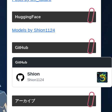
HuggingFace
Models by Shion1124
GitHub
GitHub
Shion
Shion1124
アーカイブ