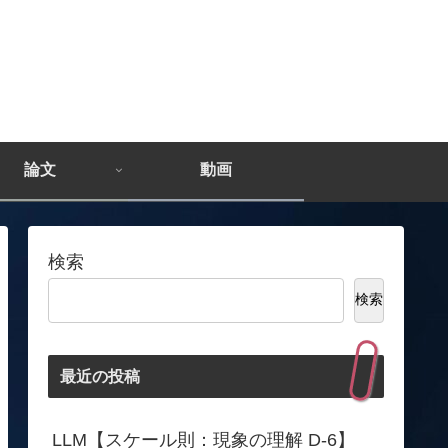
論文
動画
検索
検索
最近の投稿
LLM【スケール則：現象の理解 D-6】